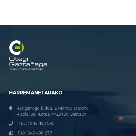
HARREMANETARAKO
Astigarraga Bidea, 2 Mamut eraikina,
4.solailua, 4.atea. 20180 Oiartzun
TELF: 943 493 595
FAX: 943 490 277