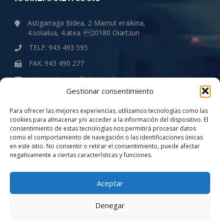
Astigarraga Bidea, 2 Mamut eraikina,
4.solailua, 4.atea. 20180 Oiartzun
TELF: 943 493 595
FAX: 943 490 277
otegigaztanaga@otegigaztanaga.com
Gestionar consentimiento
ENPRESA
Para ofrecer las mejores experiencias, utilizamos tecnologías como las
cookies para almacenar y/o acceder a la información del dispositivo. El
consentimiento de estas tecnologías nos permitirá procesar datos
Quiénes somos
como el comportamiento de navegación o las identificaciones únicas
Política de Gestión de la Calidad
en este sitio. No consentir o retirar el consentimiento, puede afectar
negativamente a ciertas características y funciones.
Compromiso con la igualdad
Aviso Legal
Aceptar
Denegar