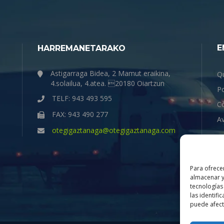
E
HARREMANETARAKO
Astigarraga Bidea, 2 Mamut eraikina,
Q
4.solailua, 4.atea. 20180 Oiartzun
Po
TELF: 943 493 595
C
FAX: 943 490 277
Av
otegigaztanaga@otegigaztanaga.com
Para ofrece
almacenar y
tecnologías
las identifi
puede afecta