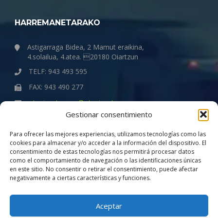
HARREMANETARAKO
Astigarraga Bidea, 2 Mamut eraikina,
4.solailua, 4.atea. 20180 Oiartzun
TELF: 943 493 595
FAX: 943 490 277
otegigaztanaga@otegigaztanaga.com
Gestionar consentimiento
ENPRESA
Para ofrecer las mejores experiencias, utilizamos tecnologías como las
cookies para almacenar y/o acceder a la información del dispositivo. El
consentimiento de estas tecnologías nos permitirá procesar datos
Quiénes somos
como el comportamiento de navegación o las identificaciones únicas
Política de Gestión de la Calidad
en este sitio. No consentir o retirar el consentimiento, puede afectar
negativamente a ciertas características y funciones.
Compromiso con la igualdad
Aviso Legal
Aceptar