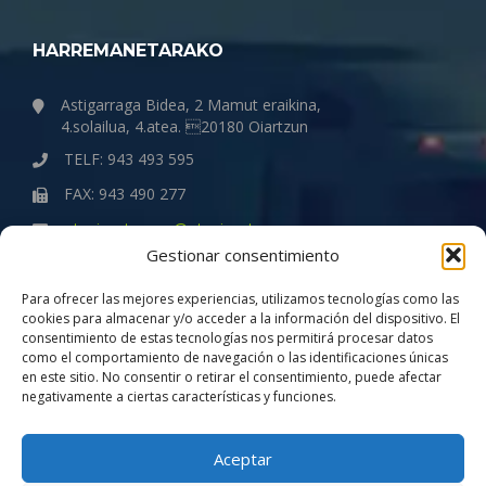
HARREMANETARAKO
Astigarraga Bidea, 2 Mamut eraikina,
4.solailua, 4.atea. 20180 Oiartzun
TELF: 943 493 595
FAX: 943 490 277
otegigaztanaga@otegigaztanaga.com
Gestionar consentimiento
ENPRESA
Para ofrecer las mejores experiencias, utilizamos tecnologías como las
cookies para almacenar y/o acceder a la información del dispositivo. El
consentimiento de estas tecnologías nos permitirá procesar datos
Quiénes somos
como el comportamiento de navegación o las identificaciones únicas
Política de Gestión de la Calidad
en este sitio. No consentir o retirar el consentimiento, puede afectar
negativamente a ciertas características y funciones.
Compromiso con la igualdad
Aviso Legal
Aceptar