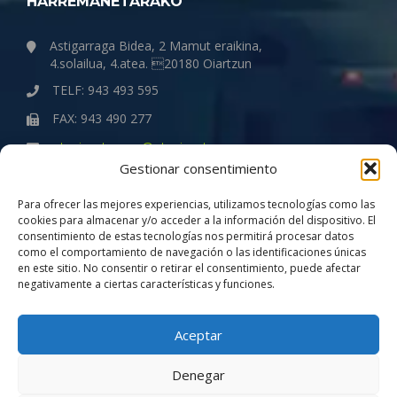
HARREMANETARAKO
Astigarraga Bidea, 2 Mamut eraikina,
4.solailua, 4.atea. 20180 Oiartzun
TELF: 943 493 595
FAX: 943 490 277
otegigaztanaga@otegigaztanaga.com
Gestionar consentimiento
ENPRESA
Para ofrecer las mejores experiencias, utilizamos tecnologías como las
cookies para almacenar y/o acceder a la información del dispositivo. El
consentimiento de estas tecnologías nos permitirá procesar datos
Quiénes somos
como el comportamiento de navegación o las identificaciones únicas
Política de Gestión de la Calidad
en este sitio. No consentir o retirar el consentimiento, puede afectar
negativamente a ciertas características y funciones.
Compromiso con la igualdad
Aviso Legal
Aceptar
Denegar