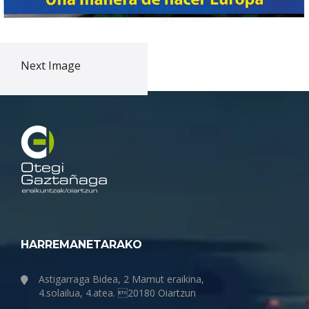
Next Image
HARREMANETARAKO
Astigarraga Bidea, 2 Mamut eraikina,
4.solailua, 4.atea. 20180 Oiartzun