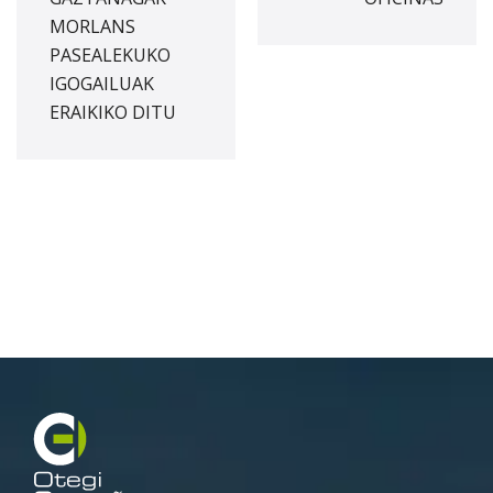
t
MORLANS
n
PASEALEKUKO
a
IGOGAILUAK
v
ERAIKIKO DITU
i
g
a
t
i
o
n