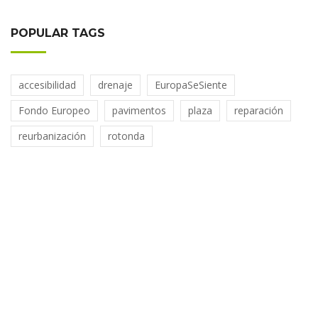
C
C
POPULAR TAGS
I
O
N
D
accesibilidad
drenaje
EuropaSeSiente
E
A
Fondo Europeo
pavimentos
plaza
reparación
M
U
reurbanización
rotonda
T
E
E
N
H
O
N
D
A
R
R
I