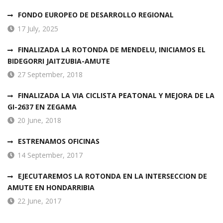
M
O
FONDO EUROPEO DE DESARROLLO REGIONAL
S
L
17 July, 2025
A
R
FINALIZADA LA ROTONDA DE MENDELU, INICIAMOS EL
O
BIDEGORRI JAITZUBIA-AMUTE
T
27 September, 2018
O
N
FINALIZADA LA VIA CICLISTA PEATONAL Y MEJORA DE LA
D
GI-2637 EN ZEGAMA
A
E
20 June, 2018
N
L
ESTRENAMOS OFICINAS
A
14 September, 2017
I
N
EJECUTAREMOS LA ROTONDA EN LA INTERSECCION DE
T
AMUTE EN HONDARRIBIA
E
R
22 June, 2017
S
E