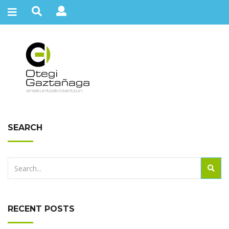
SEARCH
E
J
E
C
U
T
A
R
RECENT POSTS
E