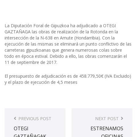
B
I
A
La Diputación Foral de Gipuzkoa ha adjudicado a OTEGI
GAZTAÑAGA las obras de realización de la Rotonda en la
intersección de la N-638 en Amute (Hondarribia). Con la
ejecución de las mismas se eliminará un punto conflictivo de las
carreteras gipuzkoanas que genera numerosas colas sobre
todo en época estival. Debido a ello, las obras comenzarán el
11 de septiembre de 2017.
El presupuesto de adjudicación es de 458.779,50€ (IVA Excluido)
y el plazo de ejecución de 4,5 meses
P
PREVIOUS POST
NEXT POST
o
OTEGI
ESTRENAMOS
s
GAZTAÑAGAK
OFICINAS