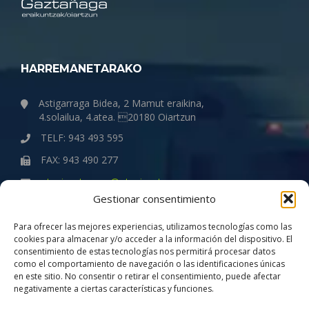
HARREMANETARAKO
Astigarraga Bidea, 2 Mamut eraikina,
4.solailua, 4.atea. 20180 Oiartzun
TELF: 943 493 595
FAX: 943 490 277
otegigaztanaga@otegigaztanaga.com
Gestionar consentimiento
ENPRESA
Para ofrecer las mejores experiencias, utilizamos tecnologías como las
cookies para almacenar y/o acceder a la información del dispositivo. El
consentimiento de estas tecnologías nos permitirá procesar datos
Quiénes somos
como el comportamiento de navegación o las identificaciones únicas
Política de Gestión de la Calidad
en este sitio. No consentir o retirar el consentimiento, puede afectar
negativamente a ciertas características y funciones.
Compromiso con la igualdad